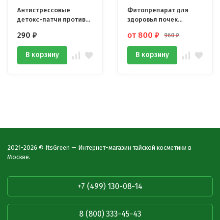
Антистрессовые
Фитопрепарат для
детокс-патчи против
здоровья почек
отечности для век с
Кошачий ус 100 капсул
290
₽
от 800
₽
960
₽
бамбуковым углём
Sadoer, 60 шт
В корзину
В корзину
2021-2026 © ItsGreen — Интернет-магазин тайской косметики в
Москве.
+7 (499) 130-08-14
8 (800) 333-45-43