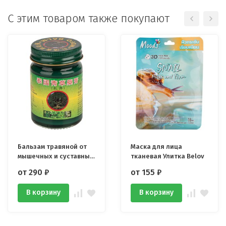
C этим товаром также покупают
Бальзам травяной от
Маска для лица
мышечных и суставных
тканевая Улитка Belov
болей зелёный Thai
от 290
₽
от 155
₽
Herbal Wax Balm
В корзину
В корзину