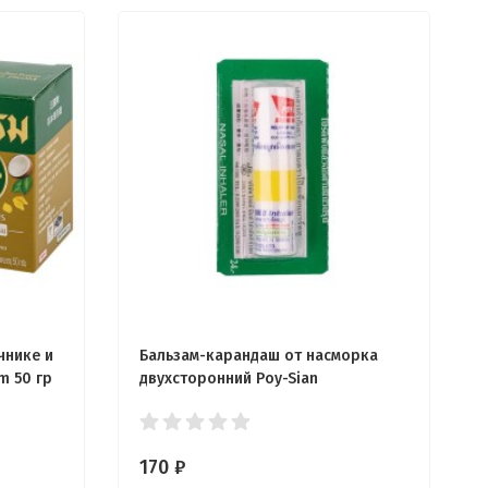
чнике и
Бальзам-карандаш от насморка
m 50 гр
двухсторонний Poy-Sian
170
₽