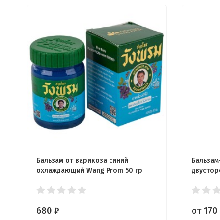
Бальзам от варикоза синий
Бальзам
охлаждающий Wang Prom 50 гр
двустор
680
₽
от 170