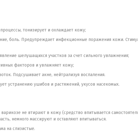
процессы, тонизирует и охлаждает кожу;
ние, боль. Предупреждает инфекционные поражения кожи. Стим
вление шелушащихся участков за счет сильного увлажнения;
ивных факторов и увлажняет кожу;
оток. Подсушивает акне, нейтрализуя воспаления.
ует устранению ушибов и растяжений, укусов насекомых.
и варикозе не втирают в кожу (средство впитывается самостоятель
ласть, немного массируют и оставляют впитываться.
ма на слизистые.