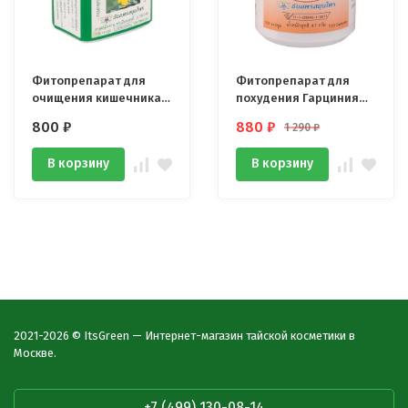
Фитопрепарат для
Фитопрепарат для
очищения кишечника Я
похудения Гарциния
Ра Бай 100 капсул
Камбоджийская 100
800
₽
880
₽
1 290
₽
капсул
В корзину
В корзину
2021-2026 © ItsGreen — Интернет-магазин тайской косметики в
Москве.
+7 (499) 130-08-14