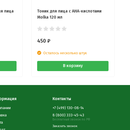
я лица
Тоник для лица с AHA-кислотами
Molka 120 мл
450
₽
Осталось несколько штук
В корзину
ормация
Контакты
мпании
+7 (499) 130-08-14
авка
8 (800) 333-45-43
Бесплатный звонок по РФ
та
Заказать звонок
рат