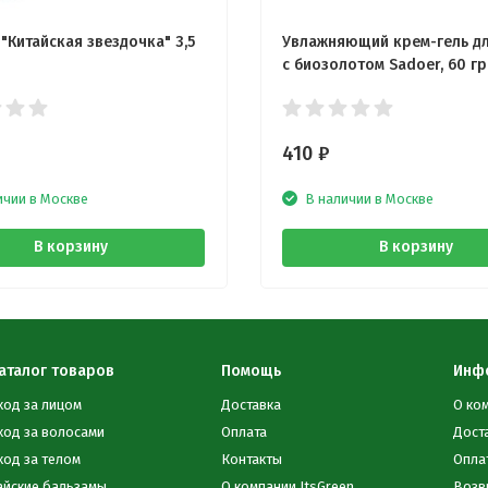
"Китайская звездочка" 3,5
Увлажняющий крем-гель дл
с биозолотом Sadoer, 60 гр
410
₽
ичии в Москве
В наличии в Москве
В корзину
В корзину
аталог товаров
Помощь
Инф
ход за лицом
Доставка
О ко
ход за волосами
Оплата
Дост
ход за телом
Контакты
Опла
айские бальзамы
О компании ItsGreen
Возв