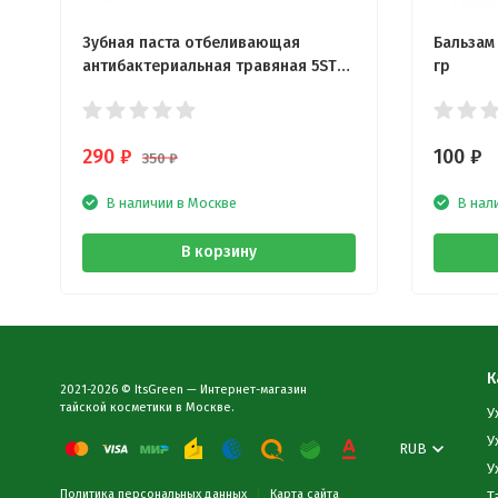
Зубная паста отбеливающая
Бальзам 
антибактериальная травяная 5STAR
гр
25 гр
290
₽
100
₽
350
₽
В наличии в Москве
В нал
В корзину
К
2021-2026 © ItsGreen — Интернет-магазин
тайской косметики в Москве.
У
У
RUB
У
Политика персональных данных
Карта сайта
Т