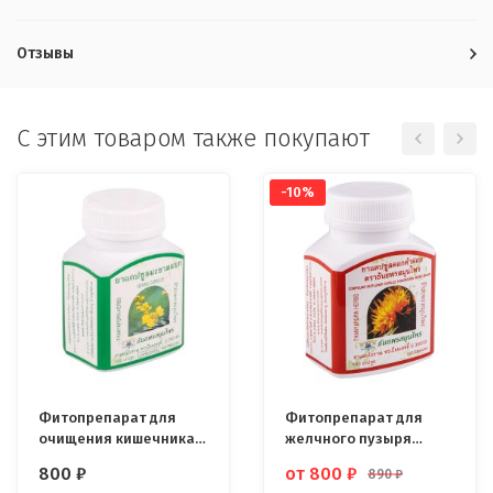
Отзывы
C этим товаром также покупают
-10%
Фитопрепарат для
Фитопрепарат для
очищения кишечника Я
желчного пузыря
Ра Бай 100 капсул
Сафлора Thanyaporn
800
₽
от 800
₽
890
₽
100 капсул