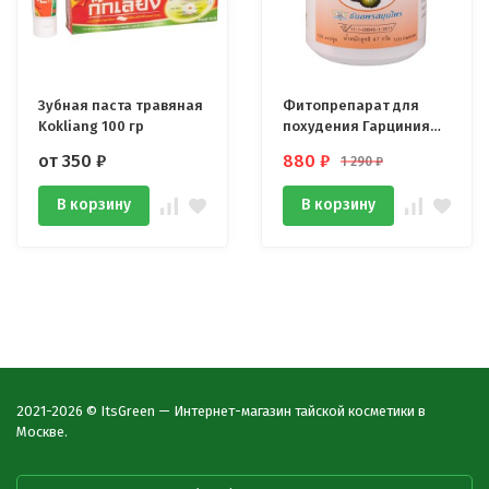
Зубная паста травяная
Фитопрепарат для
Kokliang 100 гр
похудения Гарциния
Камбоджийская 100
от 350
₽
880
₽
1 290
₽
капсул
В корзину
В корзину
2021-2026 © ItsGreen — Интернет-магазин тайской косметики в
Москве.