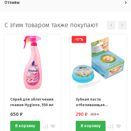
Отзывы
C этим товаром также покупают
-17%
Спрей для облегчения
Зубная паста
глажки Hygiene, 550 мл
отбеливающая
антибактериальная
650
₽
290
₽
350
₽
травяная 5STAR 25 гр
В корзину
В корзину