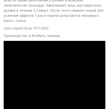
день во время выполнения утренних и вечерних
гигиенических процедур. Намыливают лицо, массируя кожу
руками в течение 2-3 минут. После этого смывают водой. Для
усиления эффекта 1 раз в неделю допускается смешивать
мыло с солью.
Срок годности до 19.11.2023
Производство: K.Brothers, Таиланд.