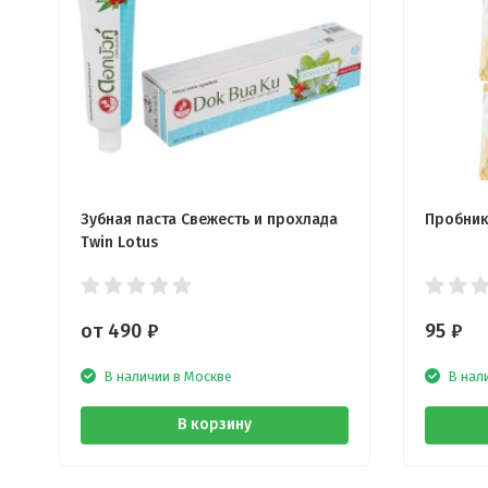
Зубная паста Свежесть и прохлада
Пробник
Twin Lotus
от 490
₽
95
₽
В наличии в Москве
В нал
В корзину