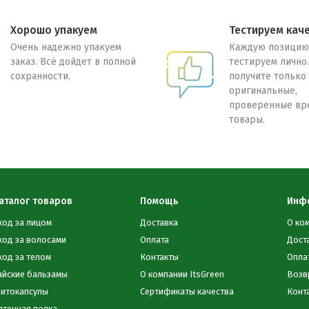
Хорошо упакуем
Тестируем кач
Очень надежно упакуем
Каждую позицию
заказ. Всё дойдет в полной
тестируем лично
сохранности.
получите только
оригинальные,
проверенные вр
товары.
аталог товаров
Помощь
Инф
ход за лицом
Доставка
О ко
ход за волосами
Оплата
Дост
ход за телом
Контакты
Опла
айские бальзамы
О компании ItsGreen
Возв
итокапсулы
Сертификаты качества
Конт
птечная полка