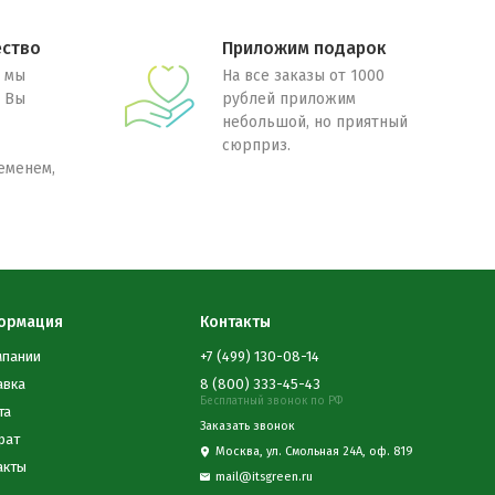
ество
Приложим подарок
 мы
На все заказы от 1000
. Вы
рублей приложим
небольшой, но приятный
сюрприз.
еменем,
ормация
Контакты
мпании
+7 (499) 130-08-14
авка
8 (800) 333-45-43
Бесплатный звонок по РФ
та
Заказать звонок
рат
Москва, ул. Смольная 24А, оф. 819
акты
mail@itsgreen.ru