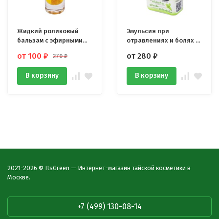
Жидкий роликовый
Эмульсия при
бальзам с эфирными
отравлениях и болях в
маслами 10 гр
животе Летающий
от 100
₽
от 280
₽
270
₽
кролик Flying Rabbit
В корзину
В корзину
2021-2026 © ItsGreen — Интернет-магазин тайской косметики в
Москве.
+7 (499) 130-08-14