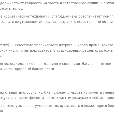
ддерживать их гладкость, мягкость и естественное сияние. Форму
расоты волос.
 косметические технологии, благодаря чему обеспечивает компл
прядям и не утяжеляет их, помогая сохранить естественный объём
strix) — известного тропического цитруса, широко применяемого 
ских кислот и антиоксидантов. В традиционных рецептах красоты
ы.
д волос, делая их более гладкими и сияющими. Натуральные ком
живать здоровый баланс влаги.
онкую защитную оболочку. Она помогает сгладить кутикулу и умен
оздуха при сушке феном, а также к частым укладкам и неблагопр
ию текстуры волос, уменьшает их пушистость и делает пряди бо
ня.