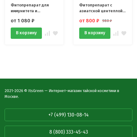
Фитопрепарат для
Фитопрепарат с
иммунитета и
азиатской центеллой
омоложения организма
Бау Бок 100 капсул
от 1 080
₽
от 800
₽
980
₽
Джиагулан 100 капсул
В корзину
В корзину
2021-2026 © ItsGreen — Интернет-магазин тайской косметики в
Москве.
+7 (499) 130-08-14
8 (800) 333-45-43