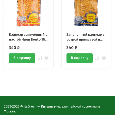
Кальмар запечённый с
Запечённый кальмар с
пастой Чили Bento 18
острой приправой и
гр
пастой Чили Bento 18
340
₽
340
₽
гр
В корзину
В корзину
2021-2026 © ItsGreen — Интернет-магазин тайской косметики в
Москве.