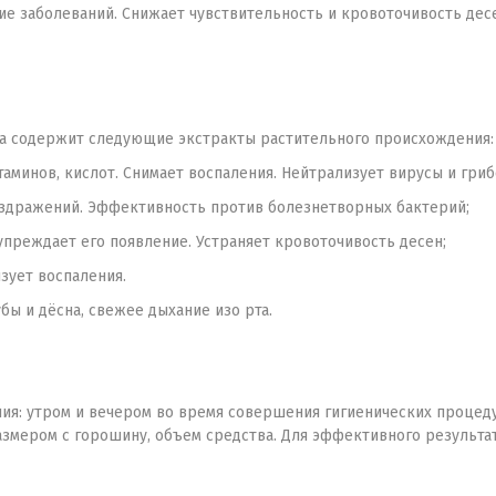
ие заболеваний. Снижает чувствительность и кровоточивость дес
а содержит следующие экстракты растительного происхождения:
аминов, кислот. Снимает воспаления. Нейтрализует вирусы и гри
здражений. Эффективность против болезнетворных бактерий;
преждает его появление. Устраняет кровоточивость десен;
зует воспаления.
бы и дёсна, свежее дыхание изо рта.
ия: утром и вечером во время совершения гигиенических процедур
азмером с горошину, объем средства. Для эффективного результа