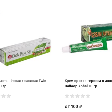
паста чёрная травяная Twin
Крем против герпеса и алл
0 гр
Пайаор Abhai 10 гр
от 100
₽