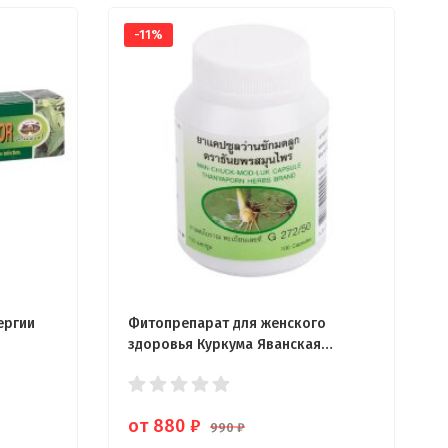
-11%
ергии
Фитопрепарат для женского
здоровья Куркума Яванская
Thanyaporn 100 капсул
от 880
₽
990
₽