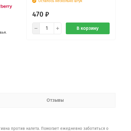
Осталось несколько штук
470
₽
В корзину
вья.
Отзывы
тивна против налета. Помогает ежедневно заботиться о