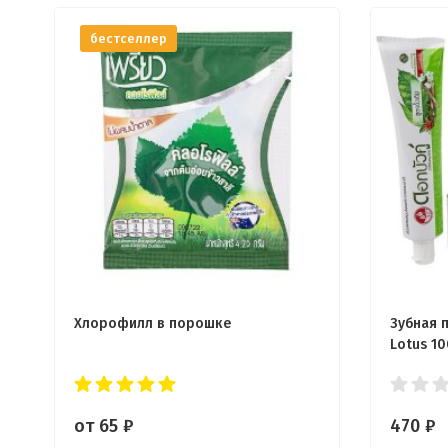
бестселлер
Хлорофилл в порошке
Зубная 
Lotus 10
от 65
₽
470
₽