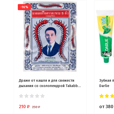
-16%
Драже от кашля и для свежести
Зубная 
дыхания со сколопендрой Takabb
Darlie
3,5 гр
210
₽
от 38
250
₽