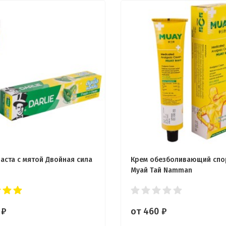
паста с мятой Двойная сила
Крем обезболивающий спо
Муай Тай Namman
0
₽
от 460
₽