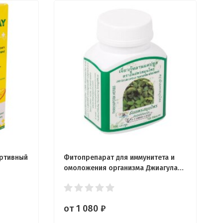
ртивный
Фитопрепарат для иммунитета и
омоложения организма Джиагулан
100 капсул
от 1 080
₽