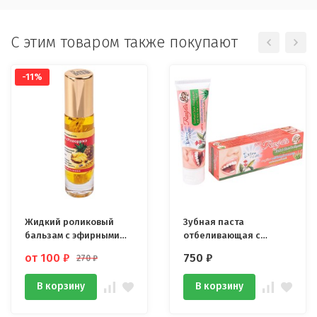
C этим товаром также покупают
-11%
Жидкий роликовый
Зубная паста
бальзам с эфирными
отбеливающая с
маслами 10 гр
гвоздикой, алоэ и
от 100
₽
750
₽
270
₽
гуавой ISME 100 гр
В корзину
В корзину