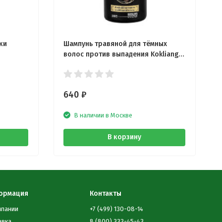
ки
Шампунь травяной для тёмных
волос против выпадения Kokliang
200 мл
640
₽
В наличии в Москве
В корзину
ормация
Контакты
мпании
+7 (499) 130-08-14
авка
8 (800) 333-45-43