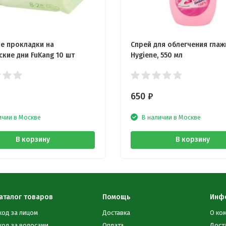
е прокладки на
Спрей для облегчения глаж
ские дни FuKang 10 шт
Hygiene, 550 мл
650
₽
ичии в Москве
В наличии в Москве
В корзину
В корзину
аталог товаров
Помощь
Инф
ход за лицом
Доставка
О ко
ход за волосами
Оплата
Дост