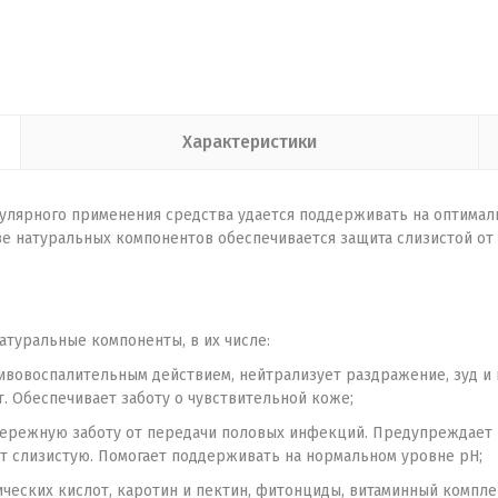
Характеристики
егулярного применения средства удается поддерживать на оптим
аве натуральных компонентов обеспечивается защита слизистой о
атуральные компоненты, в их числе:
вовоспалительным действием, нейтрализует раздражение, зуд и
. Обеспечивает заботу о чувствительной коже;
бережную заботу от передачи половых инфекций. Предупреждает 
ет слизистую. Помогает поддерживать на нормальном уровне pH;
ческих кислот, каротин и пектин, фитонциды, витаминный компле