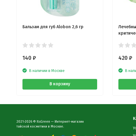
Бальзам для губ Alobon 2,6 гр
Лечебны
критиче
140
₽
420
₽
В наличии в Москве
В нал
В корзину
К
2021-2026 © ItsGreen — Интернет-магазин
тайской косметики в Москве.
У
У