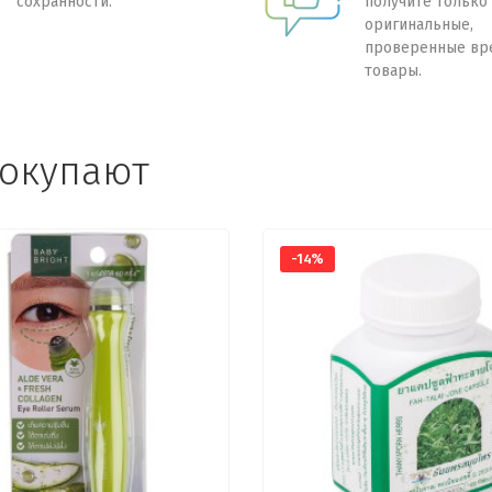
сохранности.
получите только
оригинальные,
проверенные вр
товары.
покупают
-14%