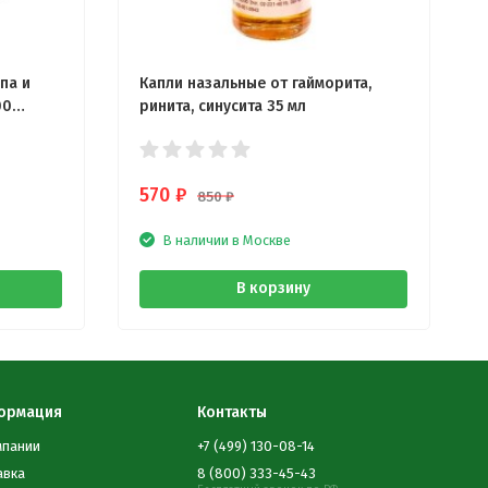
па и
Капли назальные от гайморита,
00
ринита, синусита 35 мл
570
₽
850
₽
В наличии в Москве
В корзину
ормация
Контакты
мпании
+7 (499) 130-08-14
авка
8 (800) 333-45-43