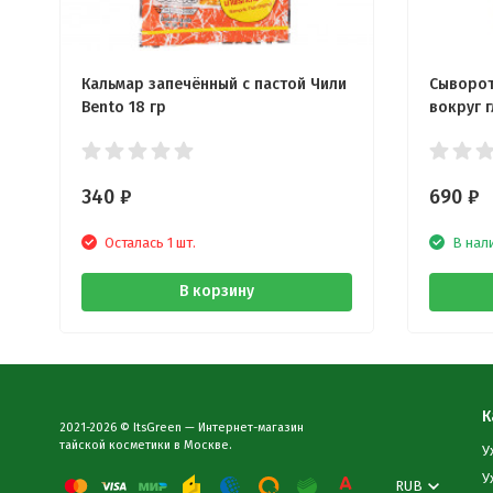
Кальмар запечённый с пастой Чили
Сыворот
Bento 18 гр
вокруг г
мл
340
₽
690
₽
Осталась 1 шт.
В нал
В корзину
К
2021-2026 © ItsGreen — Интернет-магазин
тайской косметики в Москве.
У
У
RUB