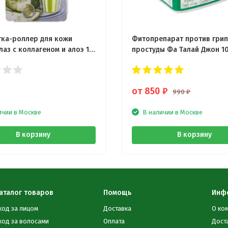
ка-роллер для кожи
Фитопрепарат против грип
лаз с коллагеном и алоэ 15
простуды Фа Талай Джон 1
капсул
от 850
₽
990
₽
ичии в Москве
В наличии в Москве
В корзину
В корзину
аталог товаров
Помощь
Инф
ход за лицом
Доставка
О ко
ход за волосами
Оплата
Дост