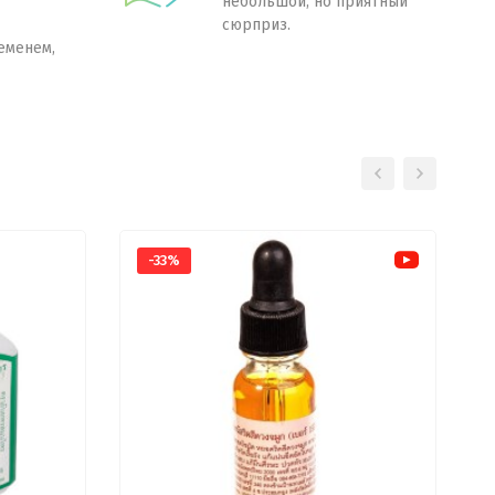
небольшой, но приятный
сюрприз.
еменем,
-33%