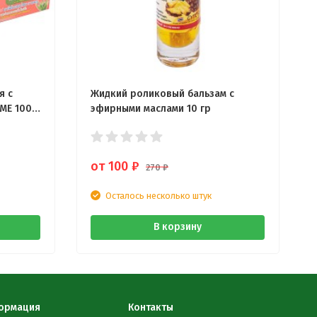
я с
Жидкий роликовый бальзам с
SME 100
эфирными маслами 10 гр
от 100
₽
270
₽
Осталось несколько штук
В корзину
ормация
Контакты