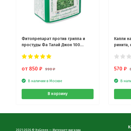
Фитопрепарат против гриппа и
Капли н
простуды Фа Талай Джон 100
ринита, 
капсул
от 850
₽
570
₽
990
₽
В наличии в Москве
В нал
В корзину
К
2021-2026 © ItsGreen — Интернет-магазин