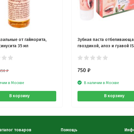
азальные от гайморита,
Зубная паста отбеливающа
синусита 35 мл
гвоздикой, алоэ и гуавой I
гр
750
₽
850
₽
ичии в Москве
В наличии в Москве
В корзину
В корзину
аталог товаров
Помощь
Инф