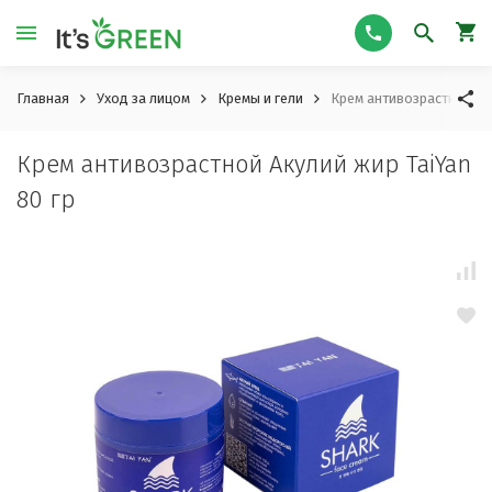
Главная
Уход за лицом
Кремы и гели
Крем антивозрастной Аку
Крем антивозрастной Акулий жир TaiYan
80 гр