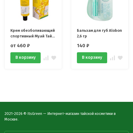
Крем обезболивающий
Бальзам для губ Alobon
спортивный Муай Тай
2,6 гр
Namman
от 460
₽
140
₽
В корзину
В корзину
2021-2026 © ItsGreen — Интернет-магазин тайской косметики в
Москве.