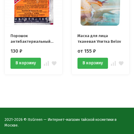
Порошок
Маска для лица
антибактериальный
тканевая Улитка Belov
Pises Powder 3 гр
130
₽
от 155
₽
В корзину
В корзину
2021-2026 © ItsGreen — Интернет-магазин тайской косметики в
Москве.