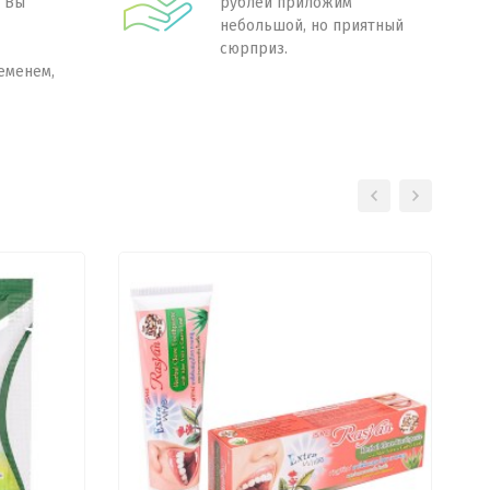
. Вы
рублей приложим
небольшой, но приятный
сюрприз.
еменем,