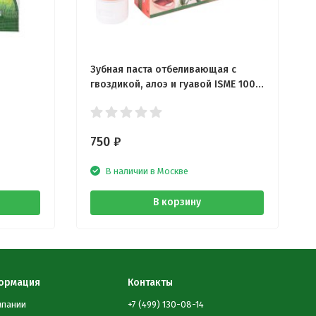
Зубная паста отбеливающая с
гвоздикой, алоэ и гуавой ISME 100
гр
750
₽
В наличии в Москве
В корзину
ормация
Контакты
мпании
+7 (499) 130-08-14