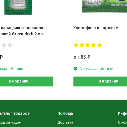
-карандаш от насморка
Хлорофилл в порошке
онний Green Herb 2 мл
₽
от 65
₽
ичии в Москве
В наличии в Москве
В корзину
В корзину
аталог товаров
Помощь
Инф
ход за лицом
Доставка
О ко