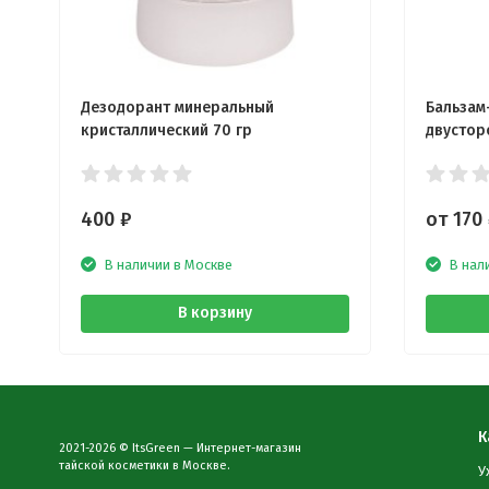
Дезодорант минеральный
Бальзам
кристаллический 70 гр
двустор
400
₽
от 170
В наличии в Москве
В нал
В корзину
К
2021-2026 © ItsGreen — Интернет-магазин
тайской косметики в Москве.
У