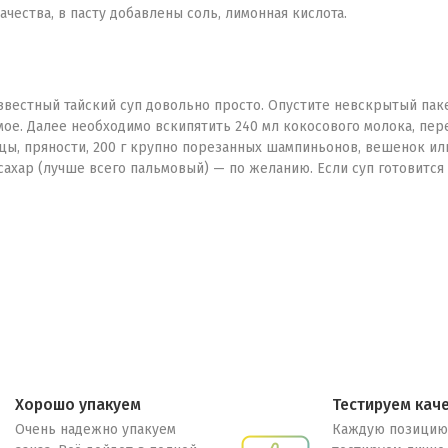
чества, в пасту добавлены соль, лимонная кислота.
звестный тайский суп довольно просто. Опустите невскрытый пакет
мое. Далее необходимо вскипятить 240 мл кокосового молока, пер
рицы, пряности, 200 г крупно порезанных шампиньонов, вешенок и
а, сахар (лучше всего пальмовый) — по желанию. Если суп готовитс
Хорошо упакуем
Тестируем кач
Очень надежно упакуем
Каждую позицию