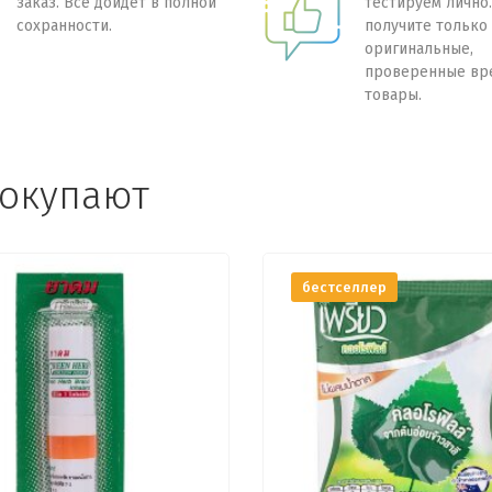
заказ. Всё дойдет в полной
тестируем лично
сохранности.
получите только
оригинальные,
проверенные вр
товары.
покупают
бестселлер