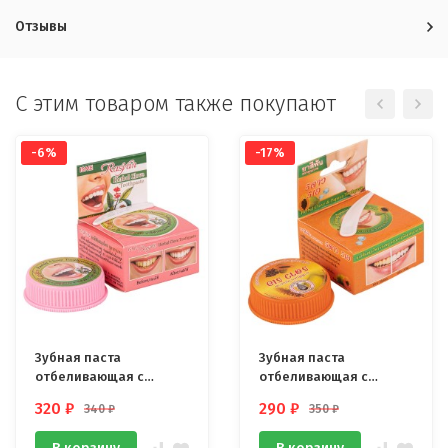
Отзывы
C этим товаром также покупают
-6%
-17%
Зубная паста
Зубная паста
отбеливающая с
отбеливающая с
гвоздикой ISME 25 гр
папайей 5STAR 25 гр
320
₽
290
₽
340
₽
350
₽