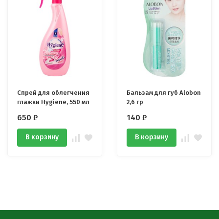
Спрей для облегчения
Бальзам для губ Alobon
глажки Hygiene, 550 мл
2,6 гр
650
₽
140
₽
В корзину
В корзину